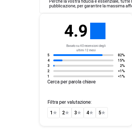
Perché la vostra fiducia è essenziale, tutte 
pubblicazione, per garantire la massima affi
4.9
Basato su 40 recensioni degli
ultimi 12 mesi
5
82%
4
15%
3
2%
2
<1%
1
<1%
Cerca per parola chiave
Filtra per valutazione:
1
★
2
★
3
★
4
★
5
★