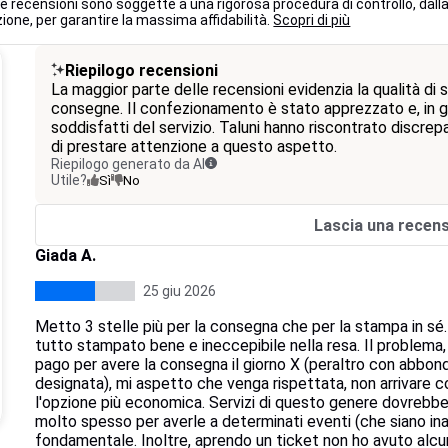
 le recensioni sono soggette a una rigorosa procedura di controllo, dall
ione, per garantire la massima affidabilità.
Scopri di più
Riepilogo recensioni
La maggior parte delle recensioni evidenzia la qualità di 
consegne. Il confezionamento è stato apprezzato e, in gen
soddisfatti del servizio. Taluni hanno riscontrato discrepa
di prestare attenzione a questo aspetto.
Riepilogo generato da AI
Utile?
Sì
No
Lascia una recen
Giada A.
25 giu 2026
Metto 3 stelle più per la consegna che per la stampa in sé. A
tutto stampato bene e ineccepibile nella resa. Il problema, c
pago per avere la consegna il giorno X (peraltro con abbonda
designata), mi aspetto che venga rispettata, non arrivare co
l'opzione più economica. Servizi di questo genere dovreb
molto spesso per averle a determinati eventi (che siano in
fondamentale. Inoltre, aprendo un ticket non ho avuto alcu