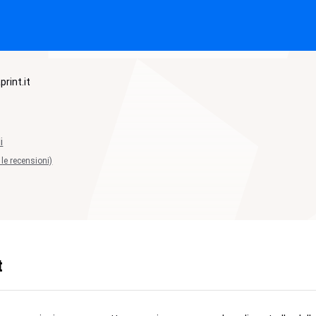
print.it
i
 le recensioni)
t