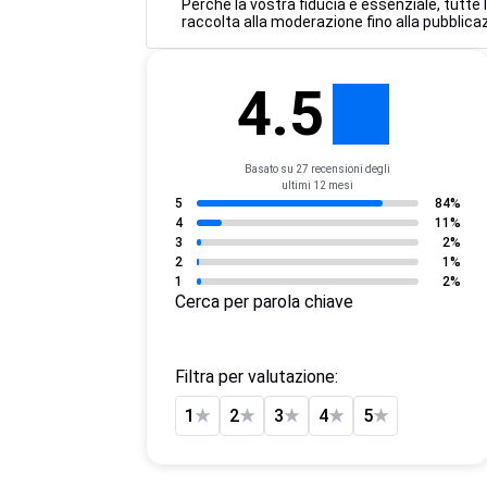
Perché la vostra fiducia è essenziale, tutte
raccolta alla moderazione fino alla pubblicaz
4.5
Basato su 27 recensioni degli
ultimi 12 mesi
5
84%
4
11%
3
2%
2
1%
1
2%
Cerca per parola chiave
Filtra per valutazione:
1
★
2
★
3
★
4
★
5
★