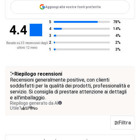
Aggiungi alle vostre fonti preferite
5
78%
4.4
4
14%
3
4%
2
2%
Basato su 33 recensioni degli
ultimi 12 mesi
1
3%
Riepilogo recensioni
Recensioni generalmente positive, con clienti
soddisfatti per la qualità dei prodotti, professionalità e
servizio. Si consiglia di prestare attenzione ai dettagli
e all'imballaggio.
Riepilogo generato da AI
Utile?
Sì
No
Filtra