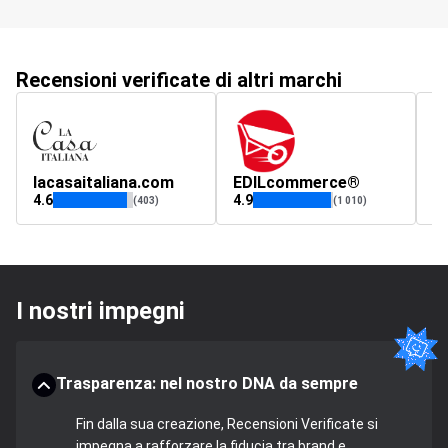
Recensioni verificate di altri marchi
lacasaitaliana.com
EDILcommerce®
br
4.6
4.9
4.
(403)
(1 010)
I nostri impegni
Trasparenza: nel nostro DNA da sempre
Fin dalla sua creazione, Recensioni Verificate si
impegna a rafforzare la fiducia tra brand e