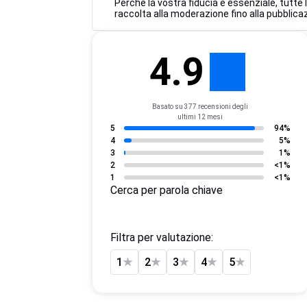
Perché la vostra fiducia è essenziale, tutte
raccolta alla moderazione fino alla pubblicaz
4.9
Basato su 377 recensioni degli
ultimi 12 mesi
5
94%
4
5%
3
1%
2
<1%
1
<1%
Cerca per parola chiave
Filtra per valutazione:
1
★
2
★
3
★
4
★
5
★