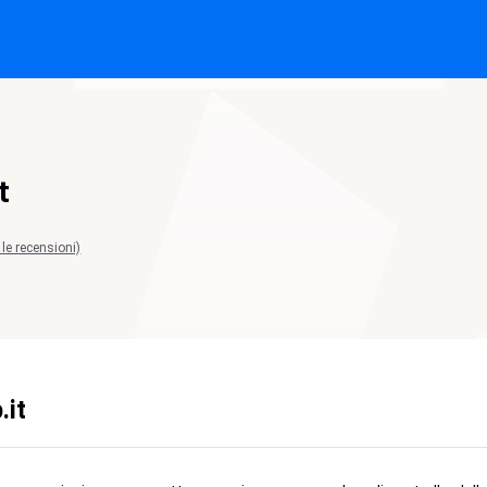
t
 le recensioni)
.it