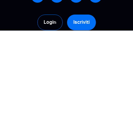
Login
Iscriviti
Prodotti
Soluzioni
Raccolta
Calcolate il vostro ROI
Gestione
Costruisci la fiducia
Attivazione
Migliora la visibilità
online
Analisi
Gestisci la tua e-
Syndication delle
reputation
recensioni
Incrementa le
Tipi di recensioni
conversioni
IA e recensioni dei
Trasformare le