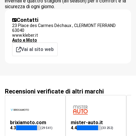
invernali e quattro stagioni (all season) per il comfort e la
sicurezza di ogni giorno.
Contatti
23 Place des Carmes Déchaux ,
CLERMONT FERRAND
63040
www.kleber.it
Auto e Moto
Vai al sito web
Recensioni verificate di altri marchi
brixiamoto.com
mister-auto.it
O
4.3
4.4
3.
(29 541)
(33 252)