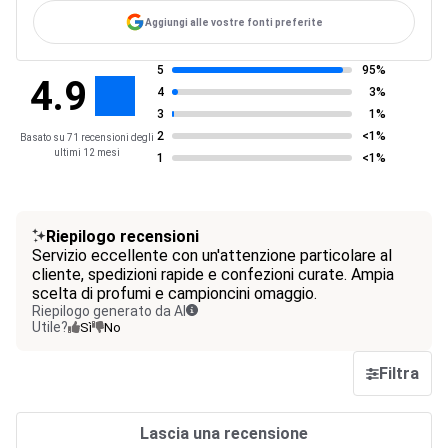
Aggiungi alle vostre fonti preferite
5
95%
4.9
4
3%
3
1%
2
<1%
Basato su 71 recensioni degli
ultimi 12 mesi
1
<1%
Riepilogo recensioni
Servizio eccellente con un'attenzione particolare al
cliente, spedizioni rapide e confezioni curate. Ampia
scelta di profumi e campioncini omaggio.
Riepilogo generato da AI
Utile?
Sì
No
Filtra
Lascia una recensione