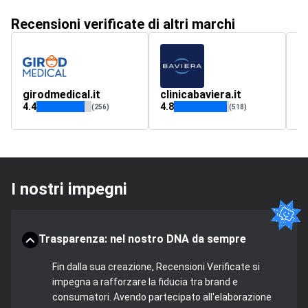
Recensioni verificate di altri marchi
girodmedical.it
clinicabaviera.it
eq
4.4
4.8
(256)
(518)
I nostri impegni
Trasparenza: nel nostro DNA da sempre
Fin dalla sua creazione, Recensioni Verificate si
impegna a rafforzare la fiducia tra brand e
consumatori. Avendo partecipato all'elaborazione