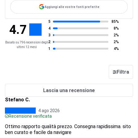
Aggiungi alle vostre fonti preferite
5
85%
4.7
4
8%
3
2%
2
2%
Basato su 796 recensioni degli
ultimi 12 mesi
1
4%
Filtra
Lascia una recensione
Stefano C.
4 ago 2026
Recensione verificata
Ottimo rapporto qualità prezzo. Consegna rapidissima. sito
ben curato e facile da navigare