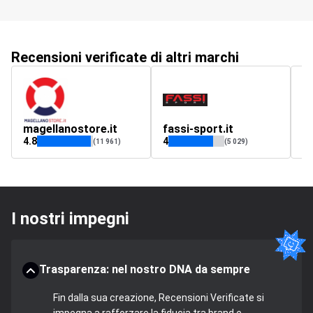
Recensioni verificate di altri marchi
magellanostore.it
fassi-sport.it
no
4.8
4
4.
(11 961)
(5 029)
I nostri impegni
Trasparenza: nel nostro DNA da sempre
Fin dalla sua creazione, Recensioni Verificate si