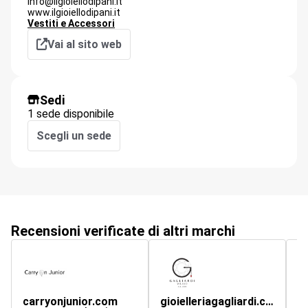
info@ilgioiellodipani.it
www.ilgioiellodipani.it
Vestiti e Accessori
Vai al sito web
Sedi
1 sede disponibile
Scegli un sede
Recensioni verificate di altri marchi
carryonjunior.com
gioielleriagagliardi.com
c