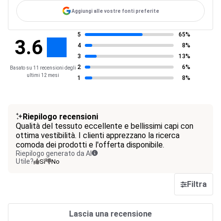
Aggiungi alle vostre fonti preferite
5
65%
3.6
4
8%
3
13%
2
6%
Basato su 11 recensioni degli
ultimi 12 mesi
1
8%
Riepilogo recensioni
Qualità del tessuto eccellente e bellissimi capi con
ottima vestibilità. I clienti apprezzano la ricerca
comoda dei prodotti e l'offerta disponibile.
Riepilogo generato da AI
Utile?
Sì
No
Filtra
Lascia una recensione