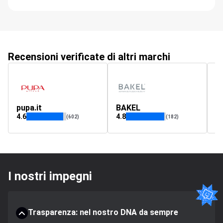
Recensioni verificate di altri marchi
pupa.it
BAKEL
eq
4.6
4.8
(602)
(182)
I nostri impegni
Trasparenza: nel nostro DNA da sempre