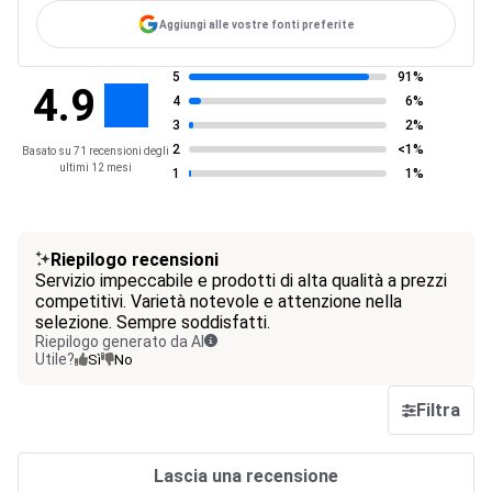
Aggiungi alle vostre fonti preferite
5
91%
4.9
4
6%
3
2%
2
<1%
Basato su 71 recensioni degli
ultimi 12 mesi
1
1%
Riepilogo recensioni
Servizio impeccabile e prodotti di alta qualità a prezzi
competitivi. Varietà notevole e attenzione nella
selezione. Sempre soddisfatti.
Riepilogo generato da AI
Utile?
Sì
No
Filtra
Lascia una recensione