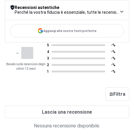
Recensioni autentiche
Perché la vostra fiducia è essenziale, tutte le recensioni sono soggette a una rigorosa procedura di controllo, dalla raccolta alla moderazione fino alla pubblicazione, per garantire la massima affidabilità.
Aggiungi alle vostre fonti preferite
5
-%
-
4
-%
3
-%
Basato sulle recensioni degli
2
-%
ultimi 12 mesi
1
-%
Filtra
Lascia una recensione
Nessuna recensione disponibile.