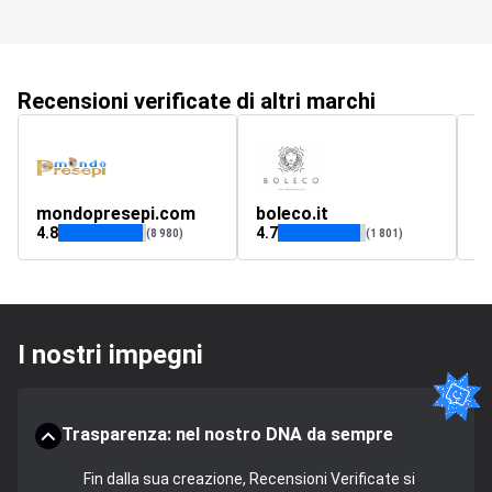
Recensioni verificate di altri marchi
mondopresepi.com
boleco.it
C
4.8
4.7
4.
(8 980)
(1 801)
I nostri impegni
Trasparenza: nel nostro DNA da sempre
Fin dalla sua creazione, Recensioni Verificate si