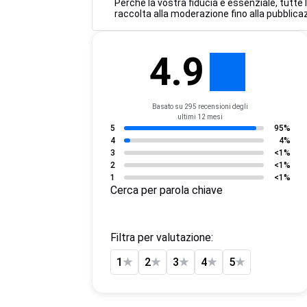
Perché la vostra fiducia è essenziale, tutte
raccolta alla moderazione fino alla pubblicaz
4.9
Basato su 295 recensioni degli
ultimi 12 mesi
5
95%
4
4%
3
<1%
2
<1%
1
<1%
Cerca per parola chiave
Filtra per valutazione:
1
★
2
★
3
★
4
★
5
★