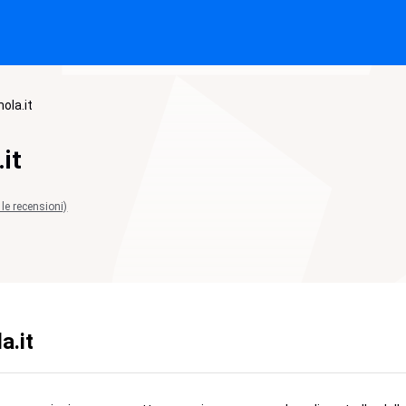
ola.it
it
 le recensioni)
a.it