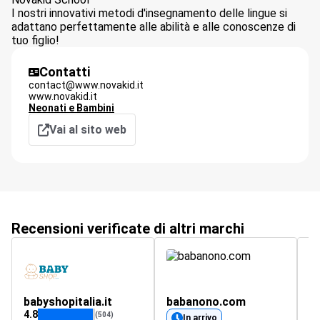
I nostri innovativi metodi d'insegnamento delle lingue si
adattano perfettamente alle abilità e alle conoscenze di
tuo figlio!
Contatti
contact@www.novakid.it
www.novakid.it
Neonati e Bambini
Vai al sito web
Recensioni verificate di altri marchi
babyshopitalia.it
babanono.com
b
4.8
5
(504)
In arrivo