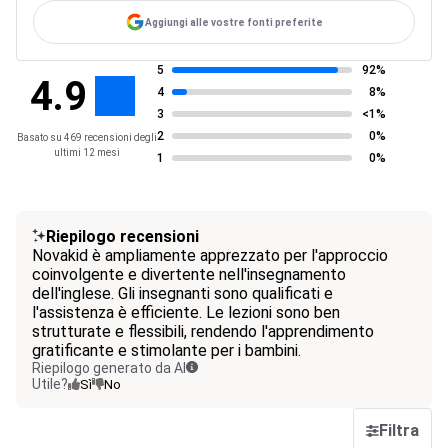
Aggiungi alle vostre fonti preferite
5
92%
4.9
4
8%
3
<1%
2
0%
Basato su 469 recensioni degli
ultimi 12 mesi
1
0%
Riepilogo recensioni
Novakid è ampliamente apprezzato per l'approccio
coinvolgente e divertente nell'insegnamento
dell'inglese. Gli insegnanti sono qualificati e
l'assistenza è efficiente. Le lezioni sono ben
strutturate e flessibili, rendendo l'apprendimento
gratificante e stimolante per i bambini.
Riepilogo generato da AI
Utile?
Sì
No
Filtra