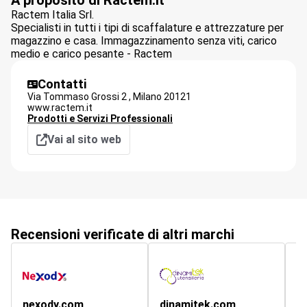
A proposito di Ractem.it
Ractem Italia Srl.
Specialisti in tutti i tipi di scaffalature e attrezzature per
magazzino e casa. Immagazzinamento senza viti, carico
medio e carico pesante - Ractem
Contatti
Via Tommaso Grossi 2 ,
Milano
20121
www.ractem.it
Prodotti e Servizi Professionali
Vai al sito web
Recensioni verificate di altri marchi
nexody.com
dinamitek.com
r