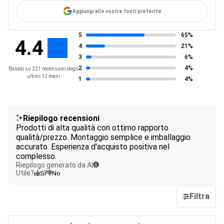
Aggiungi alle vostre fonti preferite
5
65%
4.4
4
21%
3
6%
2
4%
Basato su 221 recensioni degli
ultimi 12 mesi
1
4%
Riepilogo recensioni
Prodotti di alta qualità con ottimo rapporto
qualità/prezzo. Montaggio semplice e imballaggio
accurato. Esperienza d'acquisto positiva nel
complesso.
Riepilogo generato da AI
Utile?
Sì
No
Filtra