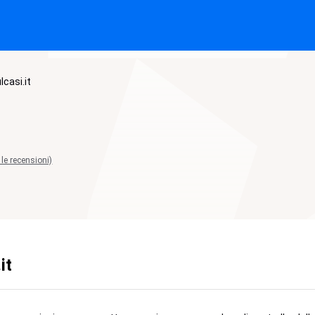
lcasi.it
 le recensioni)
it