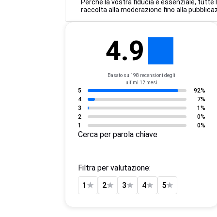
Perché la vostra fiducia è essenziale, tutte
raccolta alla moderazione fino alla pubblicaz
4.9
Basato su 198 recensioni degli
ultimi 12 mesi
5
92%
4
7%
3
1%
2
0%
1
0%
Cerca per parola chiave
Filtra per valutazione:
1
★
2
★
3
★
4
★
5
★