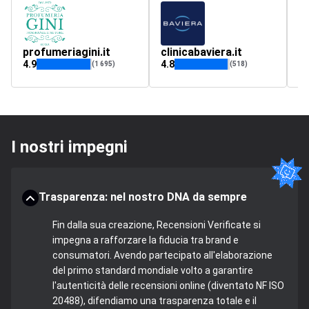
profumeriagini.it
clinicabaviera.it
a
4.9
4.8
4.
(1 695)
(518)
I nostri impegni
Trasparenza: nel nostro DNA da sempre
Fin dalla sua creazione, Recensioni Verificate si
impegna a rafforzare la fiducia tra brand e
consumatori. Avendo partecipato all'elaborazione
del primo standard mondiale volto a garantire
l'autenticità delle recensioni online (diventato NF ISO
20488), difendiamo una trasparenza totale e il