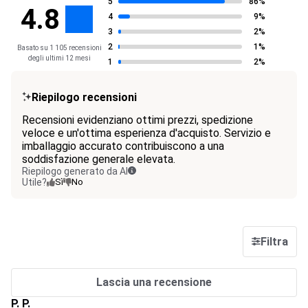
5
86%
4.8
4
9%
3
2%
2
1%
Basato su 1 105 recensioni
degli ultimi 12 mesi
1
2%
Riepilogo recensioni
Recensioni evidenziano ottimi prezzi, spedizione
veloce e un'ottima esperienza d'acquisto. Servizio e
imballaggio accurato contribuiscono a una
soddisfazione generale elevata.
Riepilogo generato da AI
Utile?
Sì
No
Filtra
Lascia una recensione
P. P.