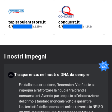
tapisroulantstore.it
conquest.it
d
4.7
4.7
4.
(2 260)
(1 242)
I nostri impegni
Trasparenza: nel nostro DNA da sempre
Fin dalla sua creazione, Recensioni Verificate si
impegna a rafforzare la fiducia tra brand e
consumatori. Avendo partecipato all'elaborazione
del primo standard mondiale volto a garantire
l'autenticità delle recensioni online (diventato NF ISO