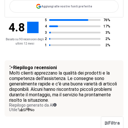
Aggiungi alle vostre fonti preferite
5
76%
4.8
4
17%
3
3%
2
2%
Basato su 90 recensioni degli
ultimi 12 mesi
1
2%
Riepilogo recensioni
Molti clienti apprezzano la qualità dei prodotti e la
competenza dell'assistenza. Le consegne sono
generalmente rapide e c'è una buona varietà di articoli
disponibili. Alcuni hanno riscontrato piccoli problemi
durante il montaggio, ma il servizio ha prontamente
risolto la situazione.
Riepilogo generato da AI
Utile?
Sì
No
Filtra