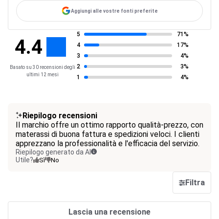
Aggiungi alle vostre fonti preferite
5
71%
4.4
4
17%
3
4%
2
3%
Basato su 30 recensioni degli
ultimi 12 mesi
1
4%
Riepilogo recensioni
Il marchio offre un ottimo rapporto qualità-prezzo, con
materassi di buona fattura e spedizioni veloci. I clienti
apprezzano la professionalità e l'efficacia del servizio.
Riepilogo generato da AI
Utile?
Sì
No
Filtra
Lascia una recensione