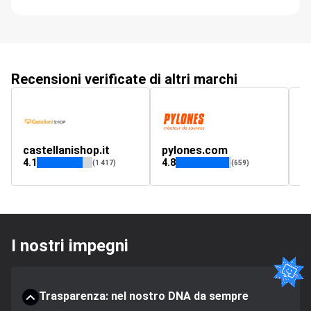
Recensioni verificate di altri marchi
castellanishop.it
pylones.com
f
4.1
4.8
4.
(1 417)
(659)
I nostri impegni
Trasparenza: nel nostro DNA da sempre