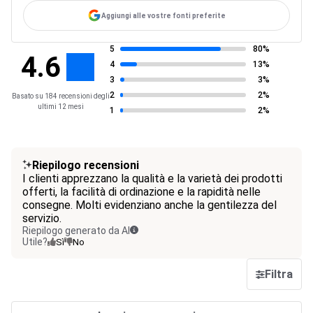
Aggiungi alle vostre fonti preferite
5
80%
4.6
4
13%
3
3%
2
2%
Basato su 184 recensioni degli
ultimi 12 mesi
1
2%
Riepilogo recensioni
I clienti apprezzano la qualità e la varietà dei prodotti
offerti, la facilità di ordinazione e la rapidità nelle
consegne. Molti evidenziano anche la gentilezza del
servizio.
Riepilogo generato da AI
Utile?
Sì
No
Filtra