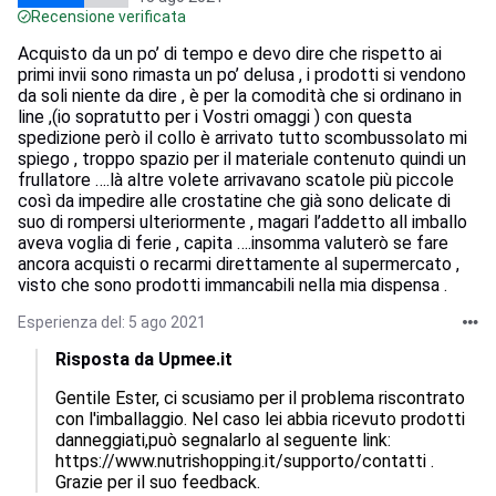
Recensione verificata
Acquisto da un po’ di tempo e devo dire che rispetto ai
primi invii sono rimasta un po’ delusa , i prodotti si vendono
da soli niente da dire , è per la comodità che si ordinano in
line ,(io sopratutto per i Vostri omaggi ) con questa
spedizione però il collo è arrivato tutto scombussolato mi
spiego , troppo spazio per il materiale contenuto quindi un
frullatore ….là altre volete arrivavano scatole più piccole
così da impedire alle crostatine che già sono delicate di
suo di rompersi ulteriormente , magari l’addetto all imballo
aveva voglia di ferie , capita ….insomma valuterò se fare
ancora acquisti o recarmi direttamente al supermercato ,
visto che sono prodotti immancabili nella mia dispensa .
Esperienza del: 5 ago 2021
Risposta da Upmee.it
Gentile Ester, ci scusiamo per il problema riscontrato 
con l'imballaggio. Nel caso lei abbia ricevuto prodotti 
danneggiati,può segnalarlo al seguente link: 
https://www.nutrishopping.it/supporto/contatti . 
Grazie per il suo feedback.