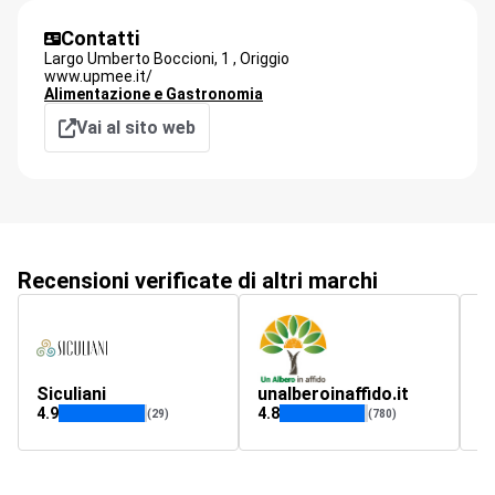
Contatti
Largo Umberto Boccioni, 1 ,
Origgio
www.upmee.it/
Alimentazione e Gastronomia
Vai al sito web
Recensioni verificate di altri marchi
Siculiani
unalberoinaffido.it
mo
4.9
4.8
4.
(29)
(780)