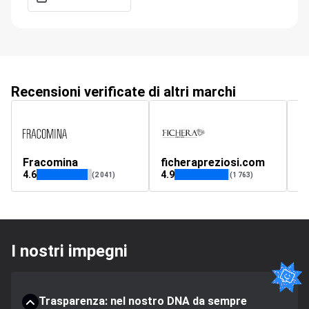
Recensioni verificate di altri marchi
Fracomina
ficherapreziosi.com
qu
4.6
4.9
4.
(2 041)
(1 763)
I nostri impegni
Trasparenza: nel nostro DNA da sempre