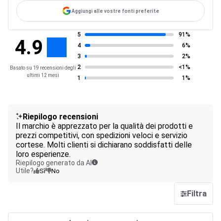
Aggiungi alle vostre fonti preferite
5
91%
4.9
4
6%
3
2%
2
<1%
Basato su 19 recensioni degli
ultimi 12 mesi
1
1%
Riepilogo recensioni
Il marchio è apprezzato per la qualità dei prodotti e
prezzi competitivi, con spedizioni veloci e servizio
cortese. Molti clienti si dichiarano soddisfatti delle
loro esperienze.
Riepilogo generato da AI
Utile?
Sì
No
Filtra