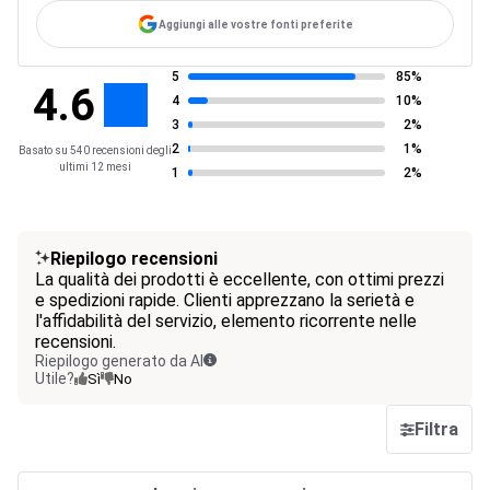
Aggiungi alle vostre fonti preferite
5
85%
4.6
4
10%
3
2%
2
1%
Basato su 540 recensioni degli
ultimi 12 mesi
1
2%
Riepilogo recensioni
La qualità dei prodotti è eccellente, con ottimi prezzi
e spedizioni rapide. Clienti apprezzano la serietà e
l'affidabilità del servizio, elemento ricorrente nelle
recensioni.
Riepilogo generato da AI
Utile?
Sì
No
Filtra