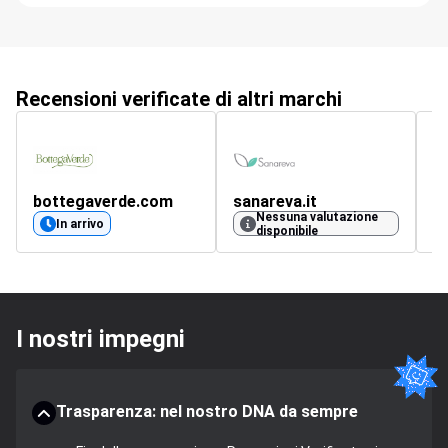
Recensioni verificate di altri marchi
bottegaverde.com
sanareva.it
m
Nessuna valutazione
4.
In arrivo
disponibile
I nostri impegni
Trasparenza: nel nostro DNA da sempre