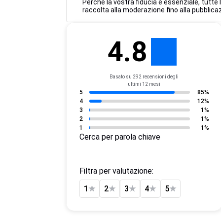
Perché la vostra fiducia è essenziale, tutte
raccolta alla moderazione fino alla pubblicaz
4.8
Basato su 292 recensioni degli
ultimi 12 mesi
5
85%
4
12%
3
1%
2
1%
1
1%
Cerca per parola chiave
Filtra per valutazione:
1
★
2
★
3
★
4
★
5
★