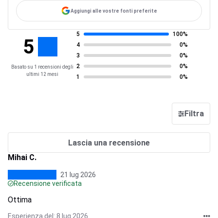
Aggiungi alle vostre fonti preferite
5
100%
5
4
0%
3
0%
2
0%
Basato su 1 recensioni degli
ultimi 12 mesi
1
0%
Filtra
Lascia una recensione
Mihai C.
21 lug 2026
Recensione verificata
Ottima
Esperienza del: 8 lug 2026