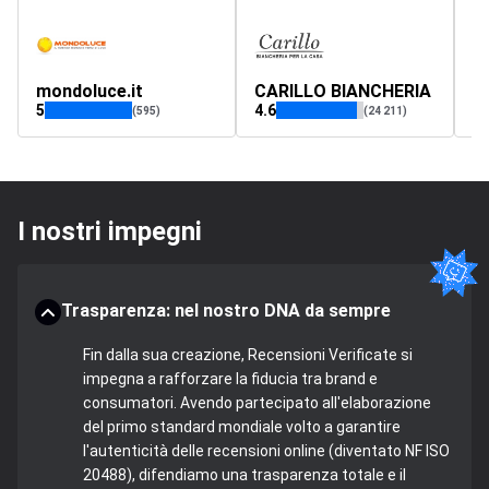
mondoluce.it
CARILLO BIANCHERIA
r
5
4.6
4.
(595)
(24 211)
I nostri impegni
Trasparenza: nel nostro DNA da sempre
Fin dalla sua creazione, Recensioni Verificate si
impegna a rafforzare la fiducia tra brand e
consumatori. Avendo partecipato all'elaborazione
del primo standard mondiale volto a garantire
l'autenticità delle recensioni online (diventato NF ISO
20488), difendiamo una trasparenza totale e il