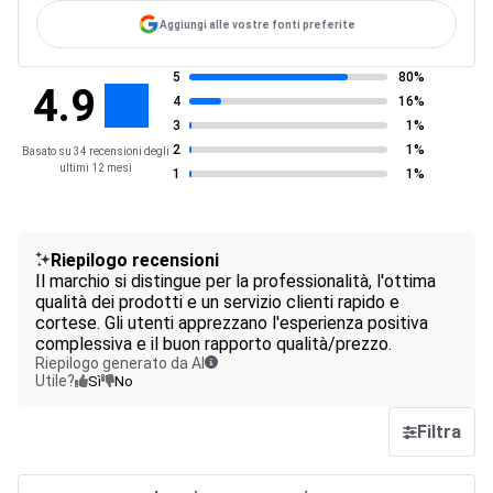
Aggiungi alle vostre fonti preferite
5
80%
4.9
4
16%
3
1%
2
1%
Basato su 34 recensioni degli
ultimi 12 mesi
1
1%
Riepilogo recensioni
Il marchio si distingue per la professionalità, l'ottima
qualità dei prodotti e un servizio clienti rapido e
cortese. Gli utenti apprezzano l'esperienza positiva
complessiva e il buon rapporto qualità/prezzo.
Riepilogo generato da AI
Utile?
Sì
No
Filtra