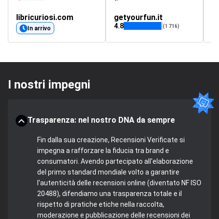
libricuriosi.com
getyourfun.it
c
4.8
(1 716)
In arrivo
I nostri impegni
Trasparenza: nel nostro DNA da sempre
Fin dalla sua creazione, Recensioni Verificate si
impegna a rafforzare la fiducia tra brand e
consumatori. Avendo partecipato all'elaborazione
del primo standard mondiale volto a garantire
l'autenticità delle recensioni online (diventato NF ISO
20488), difendiamo una trasparenza totale e il
rispetto di pratiche etiche nella raccolta,
moderazione e pubblicazione delle recensioni dei