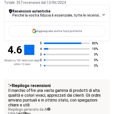
Totale: 357 recensioni dal 13/06/2024
Recensioni autentiche
Perché la vostra fiducia è essenziale, tutte le recensioni sono soggette a una rigorosa procedura di controllo, dalla raccolta alla moderazione fino alla pubblicazione, per garantire la massima affidabilità.
Aggiungi alle vostre fonti preferite
5
82%
4.6
4
10%
3
3%
2
3%
Basato su 163 recensioni degli
ultimi 12 mesi
1
3%
Riepilogo recensioni
Il marchio offre una vasta gamma di prodotti di alta
qualità e colori vivaci, apprezzati dai clienti. Gli ordini
arrivano puntuali e in ottimo stato, con spiegazioni
chiare e utili.
Riepilogo generato da AI
Utile?
Sì
No