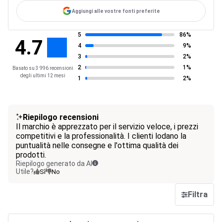
Aggiungi alle vostre fonti preferite
5
86%
4.7
4
9%
3
2%
2
1%
Basato su 3 996 recensioni
degli ultimi 12 mesi
1
2%
Riepilogo recensioni
Il marchio è apprezzato per il servizio veloce, i prezzi
competitivi e la professionalità. I clienti lodano la
puntualità nelle consegne e l'ottima qualità dei
prodotti.
Riepilogo generato da AI
Utile?
Sì
No
Filtra