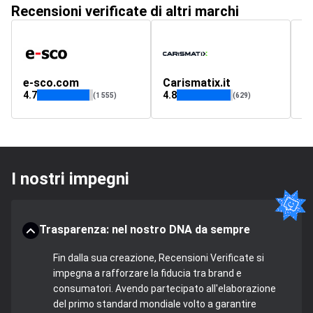
Recensioni verificate di altri marchi
e-sco.com
Carismatix.it
m
4.7
4.8
4.
(1 555)
(629)
I nostri impegni
Trasparenza: nel nostro DNA da sempre
Fin dalla sua creazione, Recensioni Verificate si
impegna a rafforzare la fiducia tra brand e
consumatori. Avendo partecipato all'elaborazione
del primo standard mondiale volto a garantire