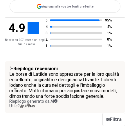
Aggiungi alle vostre fonti preferite
5
95%
4.9
4
4%
3
1%
2
0%
Basato su 207 recensioni degli
ultimi 12 mesi
1
1%
Riepilogo recensioni
Le borse di Latilde sono apprezzate per la loro qualità
eccellente, originalità e design accattivante. I clienti
lodano anche la cura nei dettagli e l'imballaggio
raffinato. Molti ritornano per acquistare nuovi modelli,
dimostrando una forte soddisfazione generale.
Riepilogo generato da AI
Utile?
Sì
No
Filtra