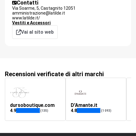
Contatti
Via Soarme, 5,
Castagnito
12051
amministrazione@latilde.it
www.latilde.it/
Vestiti e Accessori
Vai al sito web
Recensioni verificate di altri marchi
dursoboutique.com
D'Amante.it
c
4.9
4.8
4.
(135)
(1 093)