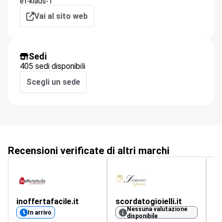
et-klaus-1
Vai al sito web
Sedi
405 sedi disponibili
Scegli un sede
Recensioni verificate di altri marchi
inoffertafacile.it
scordatogioielli.it
q
Nessuna valutazione
4.
In arrivo
disponibile