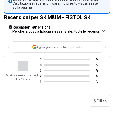
Valutazioni e recensioni saranno presto visualizzate
sulla pagina.
Recensioni per SKIMIUM - FISTOL SKI
Recensioni autentiche
Perché la vostra fiducia è essenziale, tutte le recensioni sono soggette a una rigorosa procedura di controllo, dalla raccolta alla moderazione fino alla pubblicazione, per garantire la massima affidabilità.
Aggiungi alle vostre fonti preferite
5
-%
-
4
-%
3
-%
Basato sulle recensioni degli
2
-%
ultimi 12 mesi
1
-%
Filtra