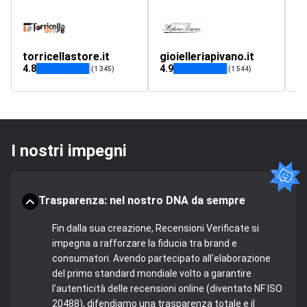
torricellastore.it
gioielleriapivano.it
in
4.8
4.9
(1 345)
(1 544)
I nostri impegni
Trasparenza: nel nostro DNA da sempre
Fin dalla sua creazione, Recensioni Verificate si
impegna a rafforzare la fiducia tra brand e
consumatori. Avendo partecipato all'elaborazione
del primo standard mondiale volto a garantire
l'autenticità delle recensioni online (diventato NF ISO
20488), difendiamo una trasparenza totale e il