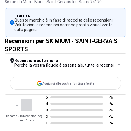
86 rue du Mont-Blanc,
Saint Gervais les Bains
74170
In arrivo
Questo marchio è in fase di raccolta delle recensioni.
Valutazioni e recensioni saranno presto visualizzate
sulla pagina.
Recensioni per SKIMIUM - SAINT-GERVAIS
SPORTS
Recensioni autentiche
Perché la vostra fiducia è essenziale, tutte le recensioni sono soggette a una rigorosa procedura di controllo, dalla raccolta alla moderazione fino alla pubblicazione, per garantire la massima affidabilità.
Aggiungi alle vostre fonti preferite
5
-%
-
4
-%
3
-%
Basato sulle recensioni degli
2
-%
ultimi 12 mesi
1
-%