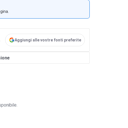
agina.
Aggiungi alle vostre fonti preferite
a
sione
ponibile.