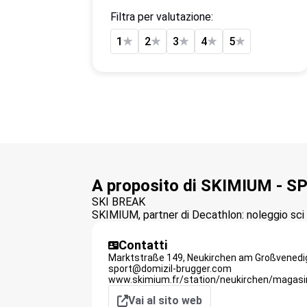
Filtra per valutazione:
1
★
2
★
3
★
4
★
5
★
A proposito di SKIMIUM -
SKI BREAK
SKIMIUM, partner di Decathlon: noleggio sci o
Contatti
Marktstraße 149,
Neukirchen am Großvenedi
sport@domizil-brugger.com
www.skimium.fr/station/neukirchen/magasi
Vai al sito web