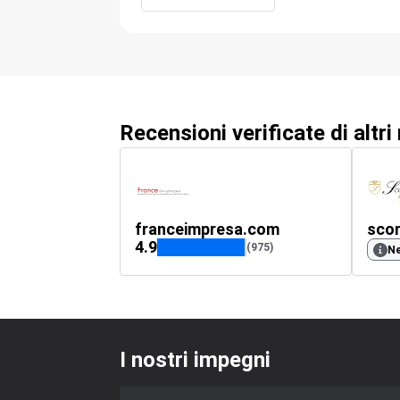
Recensioni verificate di altri
franceimpresa.com
scor
4.9
(975)
Ne
I nostri impegni