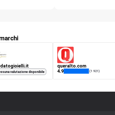
 marchi
datogioielli.it
queralto.com
4.9
(1 921)
ssuna valutazione disponibile