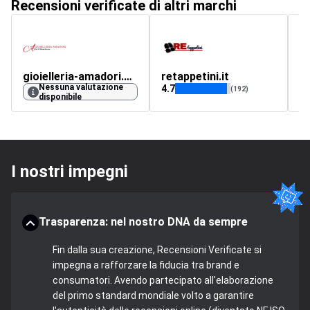
Recensioni verificate di altri marchi
gioielleria-amadori.com
retappetini.it
z
Nessuna valutazione
4.7
4.
(192)
disponibile
I nostri impegni
Trasparenza: nel nostro DNA da sempre
Fin dalla sua creazione, Recensioni Verificate si
impegna a rafforzare la fiducia tra brand e
consumatori. Avendo partecipato all'elaborazione
del primo standard mondiale volto a garantire