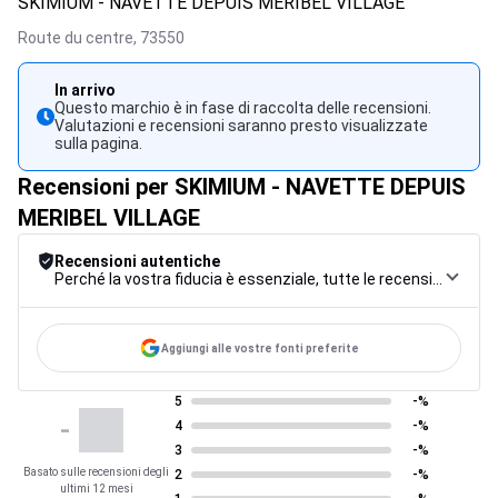
SKIMIUM - NAVETTE DEPUIS MERIBEL VILLAGE
Route du centre,
73550
In arrivo
Questo marchio è in fase di raccolta delle recensioni.
Valutazioni e recensioni saranno presto visualizzate
sulla pagina.
Recensioni per SKIMIUM - NAVETTE DEPUIS
MERIBEL VILLAGE
Recensioni autentiche
Perché la vostra fiducia è essenziale, tutte le recensioni sono soggette a una rigorosa procedura di controllo, dalla raccolta alla moderazione fino alla pubblicazione, per garantire la massima affidabilità.
Aggiungi alle vostre fonti preferite
5
-%
-
4
-%
3
-%
Basato sulle recensioni degli
2
-%
ultimi 12 mesi