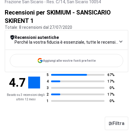
Frazione San Sicario - Res. C/14,
San Sicario
10054
Recensioni per SKIMIUM - SANSICARIO
SKIRENT 1
Totale: 8 recensioni dal 27/07/2020
Recensioni autentiche
Perché la vostra fiducia è essenziale, tutte le recensioni sono soggette a una rigorosa procedura di controllo, dalla raccolta alla moderazione fino alla pubblicazione, per garantire la massima affidabilità.
Aggiungi alle vostre fonti preferite
5
67%
4.7
4
17%
3
0%
2
17%
Basato su 3 recensioni degli
ultimi 12 mesi
1
0%
Filtra