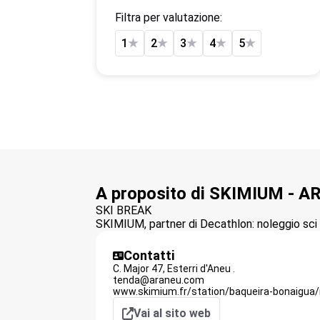
Filtra per valutazione:
1
★
2
★
3
★
4
★
5
★
A proposito di SKIMIUM - 
SKI BREAK
SKIMIUM, partner di Decathlon: noleggio sci o
Contatti
C. Major 47,
Esterri d'Aneu
.
tenda@araneu.com
www.skimium.fr/station/baqueira-bonaigua
Vai al sito web