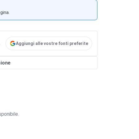
agina.
Aggiungi alle vostre fonti preferite
a
sione
ponibile.