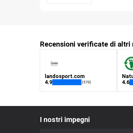
Recensioni verificate di altri
landosport.com
Natu
4.9
4.6
(570)
I nostri impegni