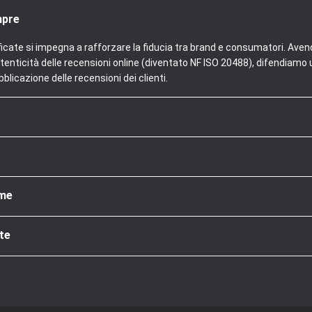
mpre
ficate si impegna a rafforzare la fiducia tra brand e consumatori. Aven
tenticità delle recensioni online (diventato NF ISO 20488), difendiamo u
blicazione delle recensioni dei clienti.
rme
te