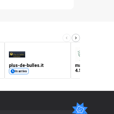
plus-de-bulles.it
mariobertulli.it
4.5
(603
In arrivo