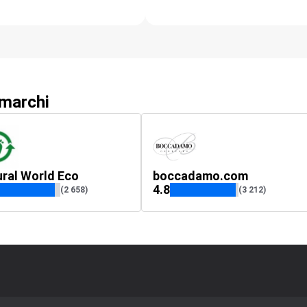
 marchi
ral World Eco
boccadamo.com
4.8
(2 658)
(3 212)