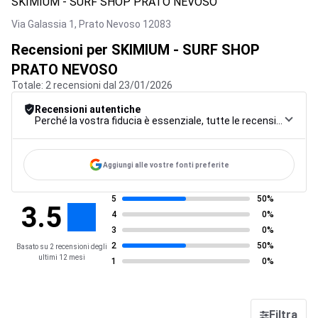
SKIMIUM - SURF SHOP PRATO NEVOSO
Via Galassia 1,
Prato Nevoso
12083
Recensioni per SKIMIUM - SURF SHOP
PRATO NEVOSO
Totale: 2 recensioni dal 23/01/2026
Recensioni autentiche
Perché la vostra fiducia è essenziale, tutte le recensioni sono soggette a una rigorosa procedura di controllo, dalla raccolta alla moderazione fino alla pubblicazione, per garantire la massima affidabilità.
Aggiungi alle vostre fonti preferite
5
50%
3.5
4
0%
3
0%
2
50%
Basato su 2 recensioni degli
ultimi 12 mesi
1
0%
Filtra