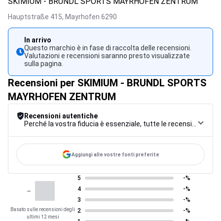
SKIMIUM - BRUNDL SPORTS MAYRHOFEN ZENTRUM
Hauptstraße 415,
Mayrhofen
6290
In arrivo
Questo marchio è in fase di raccolta delle recensioni.
Valutazioni e recensioni saranno presto visualizzate
sulla pagina.
Recensioni per SKIMIUM - BRUNDL SPORTS
MAYRHOFEN ZENTRUM
Recensioni autentiche
Perché la vostra fiducia è essenziale, tutte le recensioni sono soggette a una rigorosa procedura di controllo, dalla raccolta alla moderazione fino alla pubblicazione, per garantire la massima affidabilità.
Aggiungi alle vostre fonti preferite
5
-%
-
4
-%
3
-%
Basato sulle recensioni degli
2
-%
ultimi 12 mesi