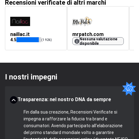
Recensioni verificate di altri marchi
naillac.it
mrpatch.com
c
Nessuna valutazione
4.5
5
(1 926)
disponibile
I nostri impegni
Trasparenza: nel nostro DNA da sempre
Fin dalla sua creazione, Recensioni Verificate si
impegna a rafforzare la fiducia tra brand e
consumatori. Avendo partecipato all'elaborazione
del primo standard mondiale volto a garantire