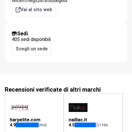
vincent/negozio/atouskigliss
Vai al sito web
Sedi
405 sedi disponibili
Scegli un sede
Recensioni verificate di altri marchi
harpelite.com
naillac.it
s
4.9
4.5
4.
(562)
(1 926)