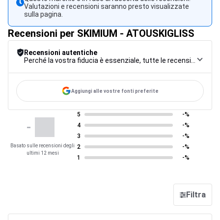
Valutazioni e recensioni saranno presto visualizzate
sulla pagina.
Recensioni per SKIMIUM - ATOUSKIGLISS
Recensioni autentiche
Perché la vostra fiducia è essenziale, tutte le recensioni sono soggette a una rigorosa procedura di controllo, dalla raccolta alla moderazione fino alla pubblicazione, per garantire la massima affidabilità.
Aggiungi alle vostre fonti preferite
5
-%
-
4
-%
3
-%
Basato sulle recensioni degli
2
-%
ultimi 12 mesi
1
-%
Filtra