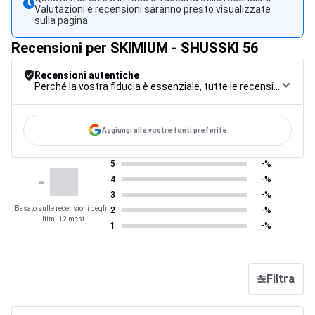
Valutazioni e recensioni saranno presto visualizzate
sulla pagina.
Recensioni per SKIMIUM - SHUSSKI 56
Recensioni autentiche
Perché la vostra fiducia è essenziale, tutte le recensioni sono soggette a una rigorosa procedura di controllo, dalla raccolta alla moderazione fino alla pubblicazione, per garantire la massima affidabilità.
Aggiungi alle vostre fonti preferite
5
-%
-
4
-%
3
-%
Basato sulle recensioni degli
2
-%
ultimi 12 mesi
1
-%
Filtra