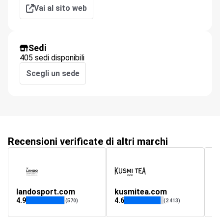
Vai al sito web
Sedi
405 sedi disponibili
Scegli un sede
Recensioni verificate di altri marchi
landosport.com
kusmitea.com
lu
4.9
4.6
4.
(570)
(2 413)