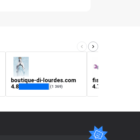
boutique-di-lourdes.com
fisaude.it
4.8
4.7
(1 369)
(385