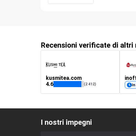
Recensioni verificate di altri
kusmitea.com
inof
4.6
(2 412)
In
I nostri impegni