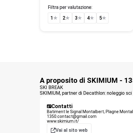
Filtra per valutazione:
1
★
2
★
3
★
4
★
5
★
A proposito di SKIMIUM - 1
SKI BREAK
SKIMIUM, partner di Decathlon: noleggio sci o
Contatti
Batiment le Signal Montalbert,
Plagne Montal
1350.contact@gmail.com
www.skimium.it/
Vai al sito web