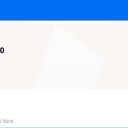
50
t
73210