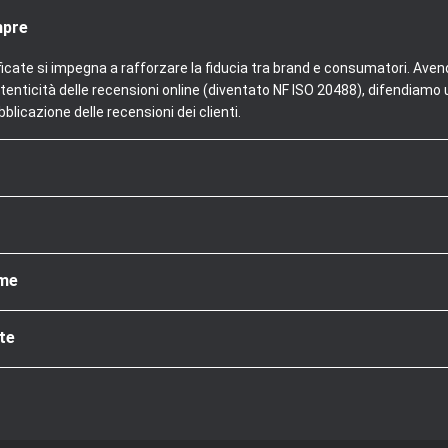
mpre
ficate si impegna a rafforzare la fiducia tra brand e consumatori. Aven
tenticità delle recensioni online (diventato NF ISO 20488), difendiamo u
blicazione delle recensioni dei clienti.
rme
te