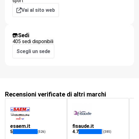
sport
Vai al sito web
Sedi
405 sedi disponibili
Scegli un sede
Recensioni verificate di altri marchi
esaem.it
fisaude.it
pl
5
4.7
(526)
(385)