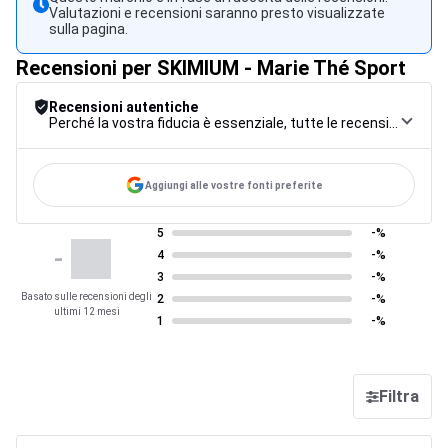
Valutazioni e recensioni saranno presto visualizzate
sulla pagina.
Recensioni per SKIMIUM - Marie Thé Sport
Recensioni autentiche
Perché la vostra fiducia è essenziale, tutte le recensioni sono soggette a una rigorosa procedura di controllo, dalla raccolta alla moderazione fino alla pubblicazione, per garantire la massima affidabilità.
Aggiungi alle vostre fonti preferite
5
-%
-
4
-%
3
-%
Basato sulle recensioni degli
2
-%
ultimi 12 mesi
1
-%
Filtra