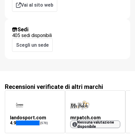
Vai al sito web
Sedi
405 sedi disponibili
Scegli un sede
Recensioni verificate di altri marchi
landosport.com
mrpatch.com
ku
Nessuna valutazione
4.9
(570)
disponibile