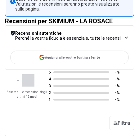
Valutazioni e recensioni saranno presto visualizzate
sulla pagina.
Recensioni per SKIMIUM - LA ROSACE
Recensioni autentiche
Perché la vostra fiducia è essenziale, tutte le recensioni sono soggette a una rigorosa procedura di controllo, dalla raccolta alla moderazione fino alla pubblicazione, per garantire la massima affidabilità.
Aggiungi alle vostre fonti preferite
5
-%
-
4
-%
3
-%
Basato sulle recensioni degli
2
-%
ultimi 12 mesi
1
-%
Filtra