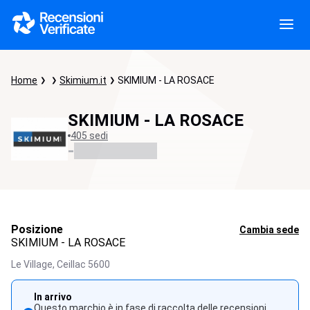
Home
Skimium.it
SKIMIUM - LA ROSACE
SKIMIUM - LA ROSACE
405 sedi
-
Posizione
Cambia sede
SKIMIUM - LA ROSACE
Le Village,
Ceillac
5600
In arrivo
Questo marchio è in fase di raccolta delle recensioni.