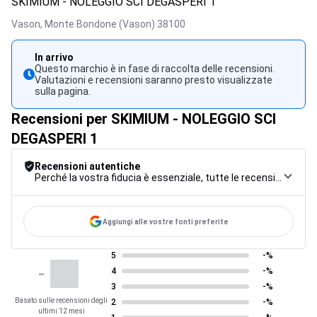
SKIMIUM - NOLEGGIO SCI DEGASPERI 1
Vason,
Monte Bondone (Vason)
38100
In arrivo
Questo marchio è in fase di raccolta delle recensioni.
Valutazioni e recensioni saranno presto visualizzate
sulla pagina.
Recensioni per SKIMIUM - NOLEGGIO SCI
DEGASPERI 1
Recensioni autentiche
Perché la vostra fiducia è essenziale, tutte le recensioni sono soggette a una rigorosa procedura di controllo, dalla raccolta alla moderazione fino alla pubblicazione, per garantire la massima affidabilità.
Aggiungi alle vostre fonti preferite
5
-%
-
4
-%
3
-%
Basato sulle recensioni degli
2
-%
ultimi 12 mesi