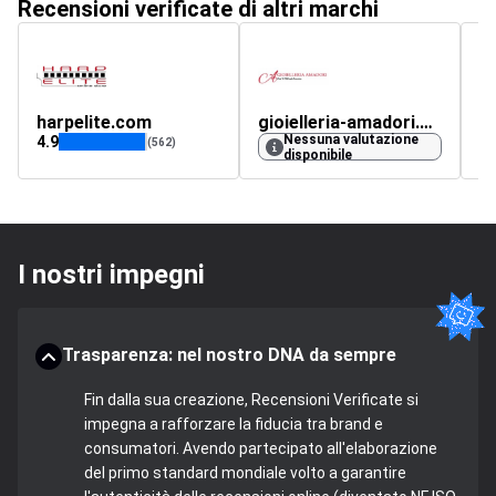
Recensioni verificate di altri marchi
harpelite.com
gioielleria-amadori.com
g
Nessuna valutazione
4.9
4.
(562)
disponibile
I nostri impegni
Trasparenza: nel nostro DNA da sempre
Fin dalla sua creazione, Recensioni Verificate si
impegna a rafforzare la fiducia tra brand e
consumatori. Avendo partecipato all'elaborazione
del primo standard mondiale volto a garantire