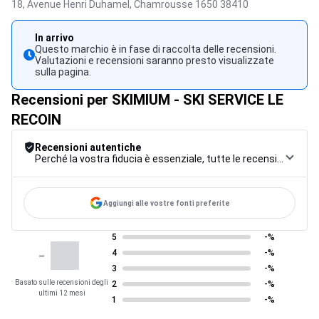
18, Avenue Henri Duhamel,
Chamrousse 1650
38410
In arrivo
Questo marchio è in fase di raccolta delle recensioni.
Valutazioni e recensioni saranno presto visualizzate
sulla pagina.
Recensioni per SKIMIUM - SKI SERVICE LE
RECOIN
Recensioni autentiche
Perché la vostra fiducia è essenziale, tutte le recensioni sono soggette a una rigorosa procedura di controllo, dalla raccolta alla moderazione fino alla pubblicazione, per garantire la massima affidabilità.
Aggiungi alle vostre fonti preferite
5
-%
-
4
-%
3
-%
Basato sulle recensioni degli
2
-%
ultimi 12 mesi
1
-%