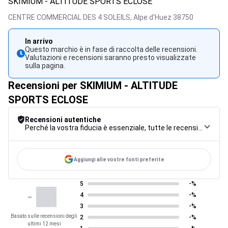
SKIMIUM - ALTITUDE SPORTS ECLOSE
CENTRE COMMERCIAL DES 4 SOLEILS,
Alpe d'Huez
38750
In arrivo
Questo marchio è in fase di raccolta delle recensioni.
Valutazioni e recensioni saranno presto visualizzate
sulla pagina.
Recensioni per SKIMIUM - ALTITUDE
SPORTS ECLOSE
Recensioni autentiche
Perché la vostra fiducia è essenziale, tutte le recensioni sono soggette a una rigorosa procedura di controllo, dalla raccolta alla moderazione fino alla pubblicazione, per garantire la massima affidabilità.
Aggiungi alle vostre fonti preferite
5
-%
-
4
-%
3
-%
Basato sulle recensioni degli
2
-%
ultimi 12 mesi