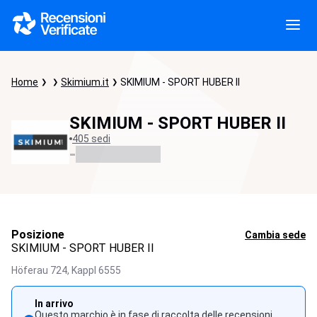
Home
Skimium.it
SKIMIUM - SPORT HUBER II
SKIMIUM - SPORT HUBER II
405 sedi
-
Posizione
Cambia sede
SKIMIUM - SPORT HUBER II
Höferau 724,
Kappl
6555
In arrivo
Questo marchio è in fase di raccolta delle recensioni.