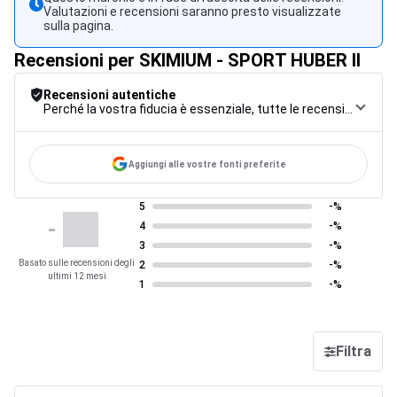
Valutazioni e recensioni saranno presto visualizzate
sulla pagina.
Recensioni per SKIMIUM - SPORT HUBER II
Recensioni autentiche
Perché la vostra fiducia è essenziale, tutte le recensioni sono soggette a una rigorosa procedura di controllo, dalla raccolta alla moderazione fino alla pubblicazione, per garantire la massima affidabilità.
Aggiungi alle vostre fonti preferite
5
-%
-
4
-%
3
-%
Basato sulle recensioni degli
2
-%
ultimi 12 mesi
1
-%
Filtra