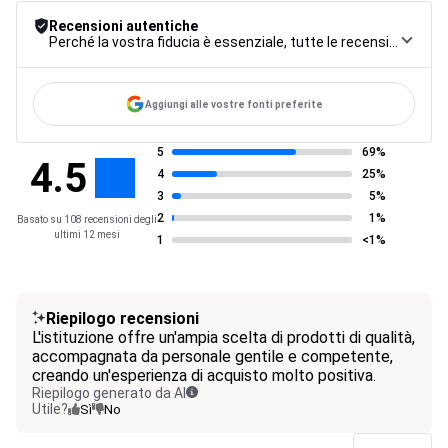
Recensioni autentiche
Perché la vostra fiducia è essenziale, tutte le recensioni sono soggette a una rigorosa procedura di controllo, dalla raccolta alla moderazione fino alla pubblicazione, per garantire la massima affidabilità.
Aggiungi alle vostre fonti preferite
5
69%
4.5
4
25%
3
5%
2
1%
Basato su 108 recensioni degli
ultimi 12 mesi
1
<1%
Riepilogo recensioni
L'istituzione offre un'ampia scelta di prodotti di qualità,
accompagnata da personale gentile e competente,
creando un'esperienza di acquisto molto positiva.
Riepilogo generato da AI
Utile?
Sì
No