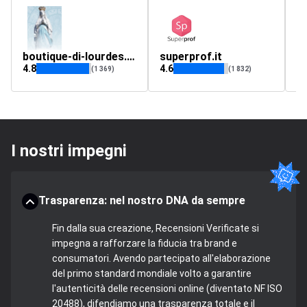
boutique-di-lourdes.com
superprof.it
t
4.8
4.6
4.
(1 369)
(1 832)
I nostri impegni
Trasparenza: nel nostro DNA da sempre
Fin dalla sua creazione, Recensioni Verificate si
impegna a rafforzare la fiducia tra brand e
consumatori. Avendo partecipato all'elaborazione
del primo standard mondiale volto a garantire
l'autenticità delle recensioni online (diventato NF ISO
20488), difendiamo una trasparenza totale e il