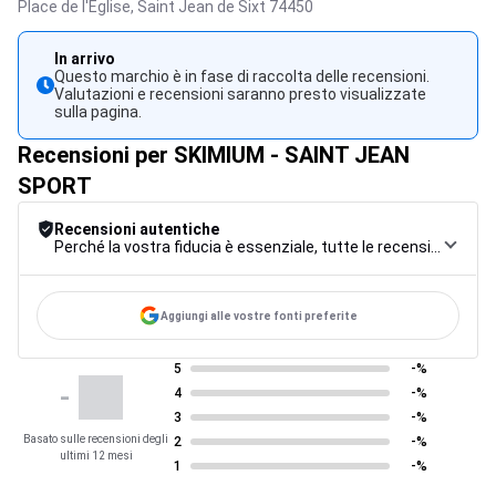
Place de l'Eglise,
Saint Jean de Sixt
74450
In arrivo
Questo marchio è in fase di raccolta delle recensioni.
Valutazioni e recensioni saranno presto visualizzate
sulla pagina.
Recensioni per SKIMIUM - SAINT JEAN
SPORT
Recensioni autentiche
Perché la vostra fiducia è essenziale, tutte le recensioni sono soggette a una rigorosa procedura di controllo, dalla raccolta alla moderazione fino alla pubblicazione, per garantire la massima affidabilità.
Aggiungi alle vostre fonti preferite
5
-%
-
4
-%
3
-%
Basato sulle recensioni degli
2
-%
ultimi 12 mesi
1
-%