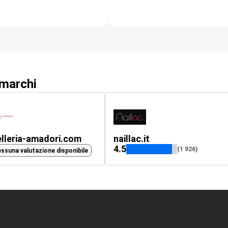
 marchi
elleria-amadori.com
naillac.it
4.5
(1 926)
ssuna valutazione disponibile