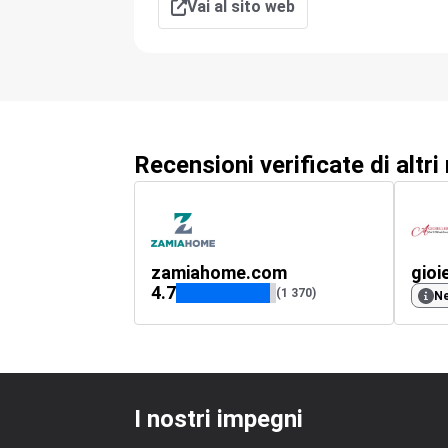
Vai al sito web
Recensioni verificate di altri
zamiahome.com
gioi
4.7
(1 370)
Ne
I nostri impegni