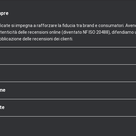
mpre
ficate si impegna a rafforzare la fiducia tra brand e consumatori. Aven
tenticità delle recensioni online (diventato NF ISO 20488), difendiamo u
blicazione delle recensioni dei clienti.
rme
te