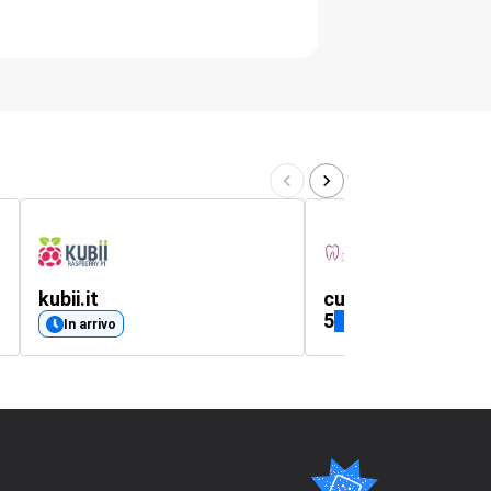
kubii.it
cukondental.com
5
(313)
In arrivo