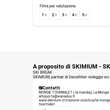
Filtra per valutazione:
1
★
2
★
3
★
4
★
5
★
A proposito di SKIMIUM -
SKI BREAK
SKIMIUM, partner di Decathlon: noleggio sci o
Contatti
MONGIE TOURMALET ( la mandia),
La Mongie
altisports@wanadoo.fr
www.skimium.it/stazione-sciistica/la-mong
tourmalet