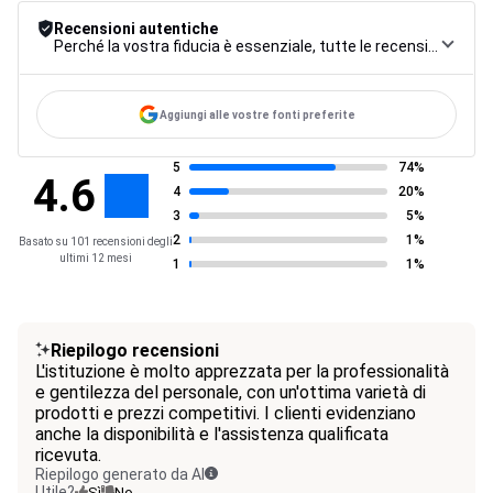
Recensioni autentiche
Perché la vostra fiducia è essenziale, tutte le recensioni sono soggette a una rigorosa procedura di controllo, dalla raccolta alla moderazione fino alla pubblicazione, per garantire la massima affidabilità.
Aggiungi alle vostre fonti preferite
5
74%
4.6
4
20%
3
5%
2
1%
Basato su 101 recensioni degli
ultimi 12 mesi
1
1%
Riepilogo recensioni
L'istituzione è molto apprezzata per la professionalità
e gentilezza del personale, con un'ottima varietà di
prodotti e prezzi competitivi. I clienti evidenziano
anche la disponibilità e l'assistenza qualificata
ricevuta.
Riepilogo generato da AI
Utile?
Sì
No