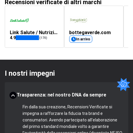
Recensioni verificate di altri marchi
Link Salute / Nutrizione Cellulare
bottegaverde.com
s
4.9
(170)
In arrivo
I nostri impegni
Trasparenza: nel nostro DNA da sempre
Fin dalla sua creazione, Recensioni Verificate si
impegna a rafforzare la fiducia tra brand e
consumatori. Avendo partecipato all'elaborazione
del primo standard mondiale volto a garantire