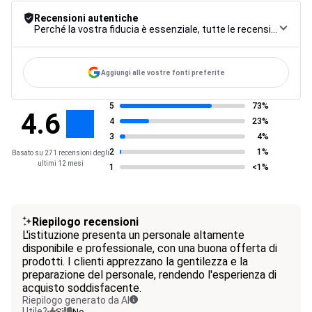
Recensioni autentiche
Perché la vostra fiducia è essenziale, tutte le recensioni sono soggette a una rigorosa procedura di controllo, dalla raccolta alla moderazione fino alla pubblicazione, per garantire la massima affidabilità.
Aggiungi alle vostre fonti preferite
5
73%
4.6
4
23%
3
4%
2
1%
Basato su 271 recensioni degli
ultimi 12 mesi
1
<1%
Riepilogo recensioni
L'istituzione presenta un personale altamente
disponibile e professionale, con una buona offerta di
prodotti. I clienti apprezzano la gentilezza e la
preparazione del personale, rendendo l'esperienza di
acquisto soddisfacente.
Riepilogo generato da AI
Utile?
Sì
No