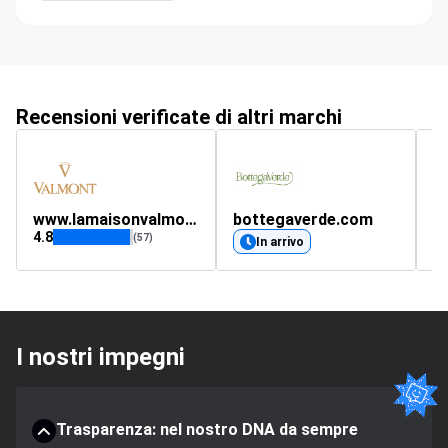
Recensioni verificate di altri marchi
www.lamaisonvalmont.com
bottegaverde.com
l
4.8
4.
(57)
In arrivo
I nostri impegni
Trasparenza: nel nostro DNA da sempre